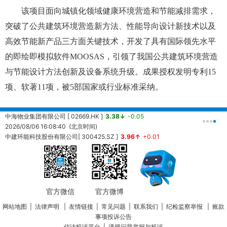
该项目面向城镇化领域健康环境营造和节能减排需求，
突破了公共建筑环境营造新方法、性能导向设计新技术以及
高效节能新产品三方面关键技术，开发了具有国际领先水平
的即绘即模拟软件MOOSAS，引领了我国公共建筑环境营造
与节能设计方法创新及设备系统升级。成果授权发明专利15
项、软著11项，被5部国家或行业标准采纳。
中海物业集团有限公司 [ 02669.HK ]
3.38↓
-0.05
中
2026/08/06 16:08:40 (北京时间)
2
中建环能科技股份有限公司[ 300425.SZ ]
3.96↑
+0.01
20260806161430 (北京时间)
中
2
官方微信
官方微博
网站地图
|
法律声明
|
友情链接
|
常见问题
|
联系我们
|
纪检监察举报
|
账款
事项投诉公告
信访投诉平台
|
违规问题举报与投诉