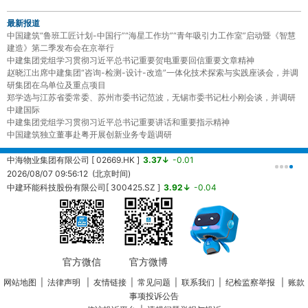
最新报道
中国建筑“鲁班工匠计划-中国行”“海星工作坊”“青年吸引力工作室”启动暨《智慧
建造》第二季发布会在京举行
中建集团党组学习贯彻习近平总书记重要贺电重要回信重要文章精神
赵晓江出席中建集团“咨询-检测-设计-改造”一体化技术探索与实践座谈会，并调
研集团在乌单位及重点项目
郑学选与江苏省委常委、苏州市委书记范波，无锡市委书记杜小刚会谈，并调研
中建国际
中建集团党组学习贯彻习近平总书记重要讲话和重要指示精神
中国建筑独立董事赴粤开展创新业务专题调研
中海物业集团有限公司 [ 02669.HK ]
3.37↓
-0.01
中
2026/08/07 09:56:12 (北京时间)
2
中建环能科技股份有限公司[ 300425.SZ ]
3.92↓
-0.04
20260807101639 (北京时间)
中
2
官方微信
官方微博
网站地图
|
法律声明
|
友情链接
|
常见问题
|
联系我们
|
纪检监察举报
|
账款
事项投诉公告