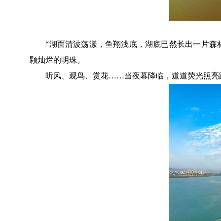
“湖面清波荡漾，鱼翔浅底，湖底已然长出一片森林。
颗灿烂的明珠。
听风、观鸟、赏花……当夜幕降临，道道荧光照亮路