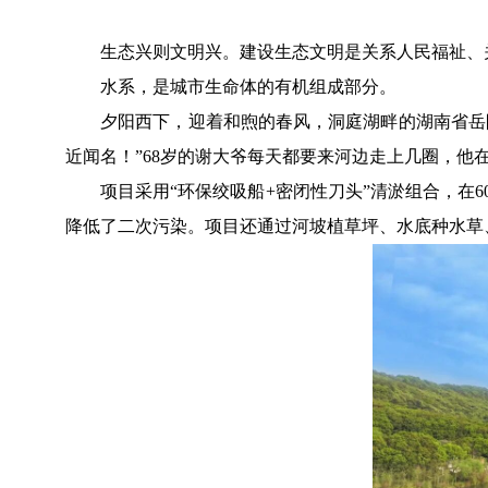
生态兴则文明兴。建设生态文明是关系人民福祉、关
水系，是城市生命体的有机组成部分。
夕阳西下，迎着和煦的春风，洞庭湖畔的湖南省岳阳市
近闻名！”68岁的谢大爷每天都要来河边走上几圈，他
项目采用“环保绞吸船+密闭性刀头”清淤组合，在60
降低了二次污染。项目还通过河坡植草坪、水底种水草