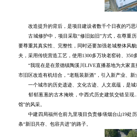
改造提升的背后，是项目建设者数千个日夜的巧思
古城修护中，项目采取“修旧如旧”方式，在尊重历史
要尊重其真实性、完整性，同时还要加强老城整体风貌
夫，采用传统营造工艺，使用1300多万块老窑砖、3
“我现在是在景德镇陶溪川LIVE直播基地为大家直
市旧区改造有机结合，“老瓶装新酒”，引入新产业、
一个城市的历史遗迹、文化古迹、人文底蕴，是城市
郁郁葱葱的古木掩映，中西式历史建筑交错呈现……
馆”的风采。
中建四局福州仓前九里项目负责修缮烟台山19处历史
条“新旧共存、包容共进”的路子。