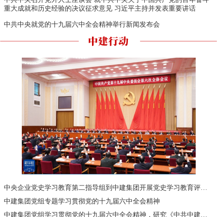
重大成就和历史经验的决议征求意见 习近平主持并发表重要讲话
中共中央就党的十九届六中全会精神举行新闻发布会
中央企业党史学习教育第二指导组到中建集团开展党史学习教育评估工作
中建集团党组专题学习贯彻党的十九届六中全会精神
中建集团党组学习贯彻党的十九届六中全会精神，研究《中共中建集团党组关于在全集团深入学习贯彻党的十九届六中全会精神的决定》