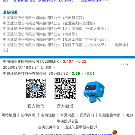
最新报道
中国建筑股份有限公司岗位招聘公告（战略研究院）
中国建筑股份有限公司岗位招聘公告（企业策划与管理部）
中国建筑股份有限公司岗位招聘公告【人力资源部（干部人事部）】
中国建筑股份有限公司岗位招聘公告（海外部）
中国建筑股份有限公司岗位招聘公告【党建工作部（企业文化部）】
中国建筑股份有限公司岗位招聘公告【党建工作部（企业文化部）——融媒体中
心】
中海物业集团有限公司 [ 02669.HK ]
3.40↑
+0.02
中
2026/08/07 16:08:24 (北京时间)
2
中建环能科技股份有限公司[ 300425.SZ ]
3.95↓
-0.01
20260807161457 (北京时间)
中
2
官方微信
官方微博
网站地图
|
法律声明
|
友情链接
|
常见问题
|
联系我们
|
纪检监察举报
|
账款
事项投诉公告
信访投诉平台
|
违规问题举报与投诉