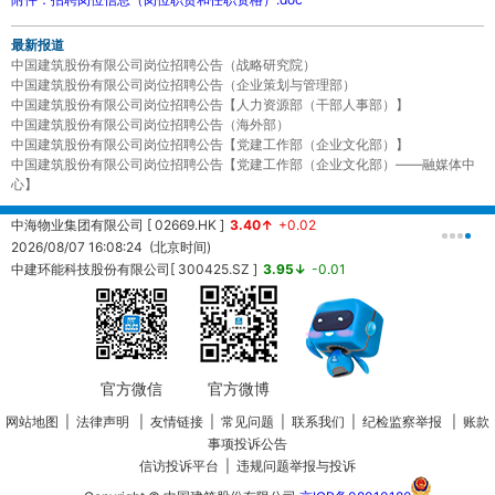
最新报道
中国建筑股份有限公司岗位招聘公告（战略研究院）
中国建筑股份有限公司岗位招聘公告（企业策划与管理部）
中国建筑股份有限公司岗位招聘公告【人力资源部（干部人事部）】
中国建筑股份有限公司岗位招聘公告（海外部）
中国建筑股份有限公司岗位招聘公告【党建工作部（企业文化部）】
中国建筑股份有限公司岗位招聘公告【党建工作部（企业文化部）——融媒体中
心】
中海物业集团有限公司 [ 02669.HK ]
3.40↑
+0.02
中
2026/08/07 16:08:24 (北京时间)
2
中建环能科技股份有限公司[ 300425.SZ ]
3.95↓
-0.01
20260807161457 (北京时间)
中
2
官方微信
官方微博
网站地图
|
法律声明
|
友情链接
|
常见问题
|
联系我们
|
纪检监察举报
|
账款
事项投诉公告
信访投诉平台
|
违规问题举报与投诉