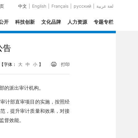
页
中文
|
English
|
Français
|
русский
|
عربية‎ لغة
息公开
科技创新
文化品牌
人力资源
专题专栏
公告
【字体：
大
中
小
】
打印
部的派出审计机构。
审计部直审项目的实施，按照经
规范，提升审计质量和效果，对接
监督效能。