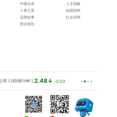
中建信条
人才战略
十典九章
校园招聘
品牌故事
社会招聘
责任报告
2.48↓
 00081.HK ]
中建西部建设
-0.03
 (北京时间)