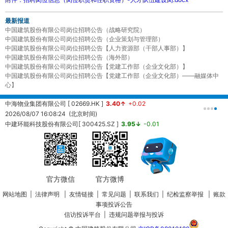
最新报道
中国建筑股份有限公司岗位招聘公告（战略研究院）
中国建筑股份有限公司岗位招聘公告（企业策划与管理部）
中国建筑股份有限公司岗位招聘公告【人力资源部（干部人事部）】
中国建筑股份有限公司岗位招聘公告（海外部）
中国建筑股份有限公司岗位招聘公告【党建工作部（企业文化部）】
中国建筑股份有限公司岗位招聘公告【党建工作部（企业文化部）——融媒体中
心】
中海物业集团有限公司 [ 02669.HK ]
3.40↑
+0.02
中
2026/08/07 16:08:24 (北京时间)
2
中建环能科技股份有限公司[ 300425.SZ ]
3.95↓
-0.01
20260807161457 (北京时间)
中
2
官方微信
官方微博
网站地图
|
法律声明
|
友情链接
|
常见问题
|
联系我们
|
纪检监察举报
|
账款
事项投诉公告
信访投诉平台
|
违规问题举报与投诉