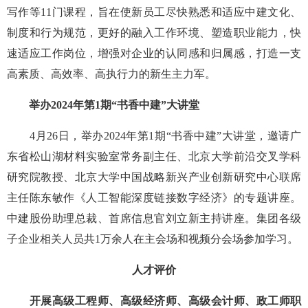
写作等11门课程，旨在使新员工尽快熟悉和适应中建文化、
制度和行为规范，更好的融入工作环境、塑造职业能力，快
速适应工作岗位，增强对企业的认同感和归属感，打造一支
高素质、高效率、高执行力的新生主力军。
举办2024年第1期“书香中建”大讲堂
4月26日，举办2024年第1期“书香中建”大讲堂，邀请广
东省松山湖材料实验室常务副主任、北京大学前沿交叉学科
研究院教授、北京大学中国战略新兴产业创新研究中心联席
主任陈东敏作《人工智能深度链接数字经济》的专题讲座。
中建股份助理总裁、首席信息官刘立新主持讲座。集团各级
子企业相关人员共1万余人在主会场和视频分会场参加学习。
人才评价
开展高级工程师、高级经济师、高级会计师、政工师职