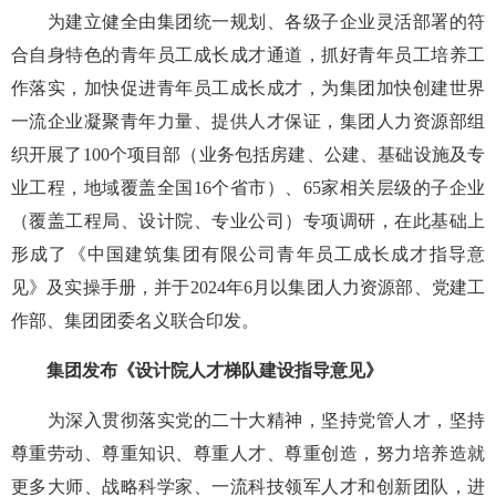
为建立健全由集团统一规划、各级子企业灵活部署的符
合自身特色的青年员工成长成才通道，抓好青年员工培养工
作落实，加快促进青年员工成长成才，为集团加快创建世界
一流企业凝聚青年力量、提供人才保证，集团人力资源部组
织开展了100个项目部（业务包括房建、公建、基础设施及专
业工程，地域覆盖全国16个省市）、65家相关层级的子企业
（覆盖工程局、设计院、专业公司）专项调研，在此基础上
形成了《中国建筑集团有限公司青年员工成长成才指导意
见》及实操手册，并于2024年6月以集团人力资源部、党建工
作部、集团团委名义联合印发。
集团发布《设计院人才梯队建设指导意见》
为深入贯彻落实党的二十大精神，坚持党管人才，坚持
尊重劳动、尊重知识、尊重人才、尊重创造，努力培养造就
更多大师、战略科学家、一流科技领军人才和创新团队，进