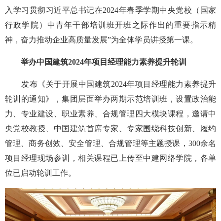
入学习贯彻习近平总书记在2024年春季学期中央党校（国家
行政学院）中青年干部培训班开班之际作出的重要指示精
神，奋力推动企业高质量发展”为全体学员讲授第一课。
举办中国建筑2024年项目经理能力素养提升轮训
发布《关于开展中国建筑2024年项目经理能力素养提升
轮训的通知》，集团层面举办两期示范培训班，设置政治能
力、专业建设、职业素养、合规管理四大模块课程，邀请中
央党校教授、中国建筑首席专家、专家围绕科技创新、履约
管理、商务创效、安全管理、合规管理等主题授课，300余名
项目经理现场参训，相关课程已上传至中建网络学院，各单
位已启动轮训工作。