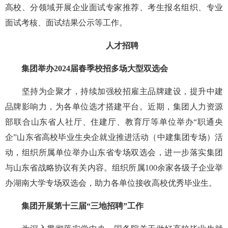
高校、分领域开展企业面试专家推荐、考生报名组织、专业
面试考核、面试结果公示等工作。
人才招聘
集团举办2024届春季校招多场大型双选会
坚持为企聚才，持续加强校招雇主品牌建设，提升中建
品牌影响力，为各单位选才搭建平台。近期，集团人力资源
部联合山东省人社厅、住建厅、教育厅等单位举办“职通央
企”山东省高校毕业生央企就业推进活动（中建集团专场）活
动，组织所属单位举办山东省专场双选会，进一步落实集团
与山东省战略协议有关内容。组织所属100余家各级子企业举
办湖南大学专场双选会，助力各单位接收高校优秀毕业生。
集团开展第十三届“三地招聘”工作