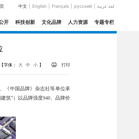
页
中文
|
English
|
Français
|
русский
|
عربية‎ لغة
息公开
科技创新
文化品牌
人力资源
专题专栏
位
【字体：
大
中
小
】
打印
室、《中国品牌》杂志社等单位承
建筑”）以品牌强度940、品牌价