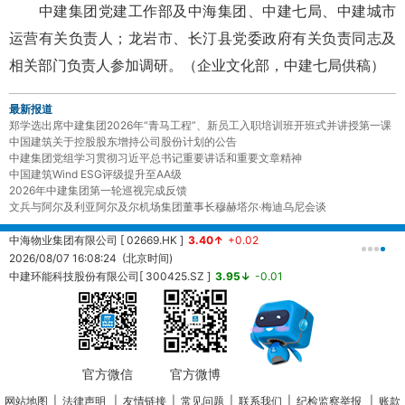
中建集团党建工作部及中海集团、中建七局、中建城市
运营有关负责人；龙岩市、长汀县党委政府有关负责同志及
相关部门负责人参加调研。
（企业文化部，中建七局供稿）
最新报道
郑学选出席中建集团2026年“青马工程”、新员工入职培训班开班式并讲授第一课
中国建筑关于控股股东增持公司股份计划的公告
中建集团党组学习贯彻习近平总书记重要讲话和重要文章精神
中国建筑Wind ESG评级提升至AA级
2026年中建集团第一轮巡视完成反馈
文兵与阿尔及利亚阿尔及尔机场集团董事长穆赫塔尔·梅迪乌尼会谈
中海物业集团有限公司 [ 02669.HK ]
3.40↑
+0.02
中
2026/08/07 16:08:24 (北京时间)
2
中建环能科技股份有限公司[ 300425.SZ ]
3.95↓
-0.01
20260807161457 (北京时间)
中
2
官方微信
官方微博
网站地图
|
法律声明
|
友情链接
|
常见问题
|
联系我们
|
纪检监察举报
|
账款