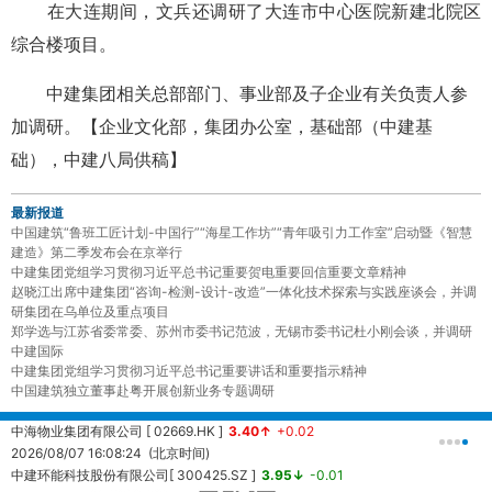
在大连期间，文兵还调研了大连市中心医院新建北院区
综合楼项目。
中建集团相关总部部门、事业部及子企业有关负责人参
加调研。【企业文化部，集团办公室，基础部（中建基
础），中建八局供稿】
最新报道
中国建筑“鲁班工匠计划-中国行”“海星工作坊”“青年吸引力工作室”启动暨《智慧
建造》第二季发布会在京举行
中建集团党组学习贯彻习近平总书记重要贺电重要回信重要文章精神
赵晓江出席中建集团“咨询-检测-设计-改造”一体化技术探索与实践座谈会，并调
研集团在乌单位及重点项目
郑学选与江苏省委常委、苏州市委书记范波，无锡市委书记杜小刚会谈，并调研
中建国际
中建集团党组学习贯彻习近平总书记重要讲话和重要指示精神
中国建筑独立董事赴粤开展创新业务专题调研
中海物业集团有限公司 [ 02669.HK ]
3.40↑
+0.02
中
2026/08/07 16:08:24 (北京时间)
2
中建环能科技股份有限公司[ 300425.SZ ]
3.95↓
-0.01