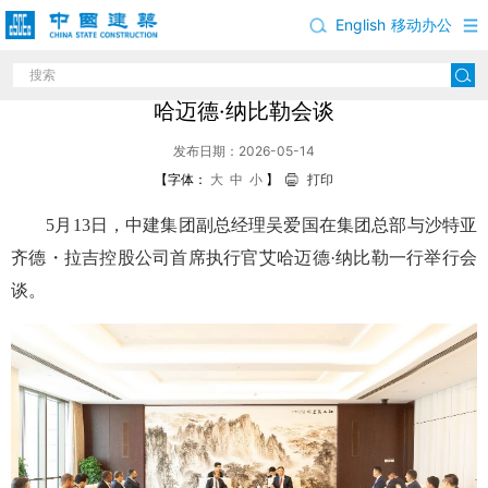
English
移动办公
吴爱国与沙特亚齐德·拉吉控股公司首席执行官艾
哈迈德·纳比勒会谈
发布日期：2026-05-14
【字体：
大
中
小
】
打印
5月13日，中建集团副总经理吴爱国在集团总部与沙特亚
齐德・拉吉控股公司首席执行官艾哈迈德·纳比勒一行举行会
谈。