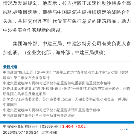
情况及发展规划。他表示，拉吉控股正加速推动沙特多个高
端地标项目落地，期待与中国建筑构建持续稳定的战略合作
关系，共同交付具有时代价值与象征意义的建筑精品，助力
中沙务实合作实现新的跨越。
集团海外部、中建三局、中建沙特分公司有关负责人参
加会谈。
（企业文化部，海外部，中建三局供稿）
最新报道
中国建筑“鲁班工匠计划-中国行”“海星工作坊”“青年吸引力工作室”启动暨《智慧
建造》第二季发布会在京举行
中建集团党组学习贯彻习近平总书记重要贺电重要回信重要文章精神
赵晓江出席中建集团“咨询-检测-设计-改造”一体化技术探索与实践座谈会，并调
研集团在乌单位及重点项目
郑学选与江苏省委常委、苏州市委书记范波，无锡市委书记杜小刚会谈，并调研
中建国际
中建集团党组学习贯彻习近平总书记重要讲话和重要指示精神
中国建筑独立董事赴粤开展创新业务专题调研
中海物业集团有限公司 [ 02669.HK ]
3.40↑
+0.02
中
2026/08/07 16:08:24 (北京时间)
2