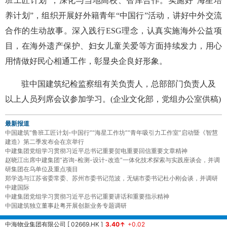
班工匠计划”，深化与当地高校、智库合作。实施好“海星培
养计划”，组织开展好外籍青年“中国行”活动，讲好中外交流
合作的生动故事。深入践行ESG理念，认真实施海外公益项
目，在海外遗产保护、妇女儿童关爱等方面持续发力，用心
用情做好民心相通工作，彰显央企良好形象。
驻中国建筑纪检监察组有关负责人，总部部门负责人及
以上人员列席会议参加学习。(企业文化部，党组办公室供稿)
最新报道
中国建筑“鲁班工匠计划-中国行”“海星工作坊”“青年吸引力工作室”启动暨《智慧
建造》第二季发布会在京举行
中建集团党组学习贯彻习近平总书记重要贺电重要回信重要文章精神
赵晓江出席中建集团“咨询-检测-设计-改造”一体化技术探索与实践座谈会，并调
研集团在乌单位及重点项目
郑学选与江苏省委常委、苏州市委书记范波，无锡市委书记杜小刚会谈，并调研
中建国际
中建集团党组学习贯彻习近平总书记重要讲话和重要指示精神
中国建筑独立董事赴粤开展创新业务专题调研
中海物业集团有限公司 [ 02669.HK ]
3.40↑
+0.02
中