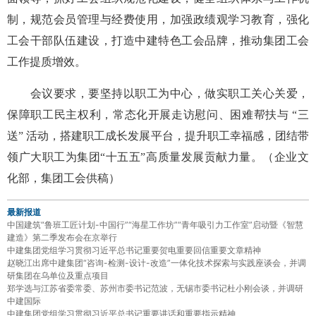
制，规范会员管理与经费使用，加强政绩观学习教育，强化
工会干部队伍建设，打造中建特色工会品牌，推动集团工会
工作提质增效。
会议要求，要坚持以职工为中心，做实职工关心关爱，
保障职工民主权利，常态化开展走访慰问、困难帮扶与 “三
送” 活动，搭建职工成长发展平台，提升职工幸福感，团结带
领广大职工为集团“十五五”高质量发展贡献力量。（企业文
化部，集团工会供稿）
最新报道
中国建筑“鲁班工匠计划-中国行”“海星工作坊”“青年吸引力工作室”启动暨《智慧
建造》第二季发布会在京举行
中建集团党组学习贯彻习近平总书记重要贺电重要回信重要文章精神
赵晓江出席中建集团“咨询-检测-设计-改造”一体化技术探索与实践座谈会，并调
研集团在乌单位及重点项目
郑学选与江苏省委常委、苏州市委书记范波，无锡市委书记杜小刚会谈，并调研
中建国际
中建集团党组学习贯彻习近平总书记重要讲话和重要指示精神