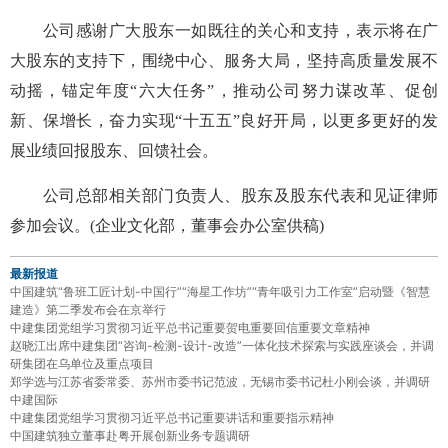
公司感谢广大股东一如既往的关心和支持，表示将在广
大股东的支持下，围绕中心、服务大局，坚持高质量发展不
动摇，锚定年度“六大任务”，推动公司努力谋改革、促创
新、保增长，奋力实现“十五五”良好开局，以更多更好的发
展业绩回报股东、回馈社会。
公司总部相关部门负责人、股东及股东代表和见证律师
参加会议。(企业文化部，董事会办公室供稿)
最新报道
中国建筑“鲁班工匠计划-中国行”“海星工作坊”“青年吸引力工作室”启动暨《智慧
建造》第二季发布会在京举行
中建集团党组学习贯彻习近平总书记重要贺电重要回信重要文章精神
赵晓江出席中建集团“咨询-检测-设计-改造”一体化技术探索与实践座谈会，并调
研集团在乌单位及重点项目
郑学选与江苏省委常委、苏州市委书记范波，无锡市委书记杜小刚会谈，并调研
中建国际
中建集团党组学习贯彻习近平总书记重要讲话和重要指示精神
中国建筑独立董事赴粤开展创新业务专题调研