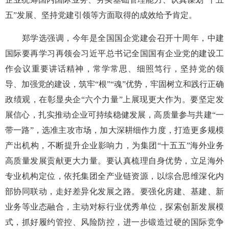
五”发展、坚持党建引领等方面取得的成效给予肯定。
郑学选强调，今年是全国国企党建会召开十周年，中建
国际要再学习再领会习近平总书记全国国有企业党的建设工
作会议重要讲话精神，常学常思、细照笃行，坚持党的领
导、加强党的建设，筑牢“根”“魂”优势，牢固树立和践行正确
政绩观，在彰显央企“六个力量”上展现更大作为。要坚定发
展信心，扎实推动企业可持续稳健发展，高质量参与共建“一
带一路”，选准主攻市场，加大深耕细作力度，打造更多规模
产出机构，不断提升企业影响力，为集团“十五五”海外业务
高质量发展贡献更大力量。要认真梳理自身优势，立足海外
专业机构定位，依托集团全产业链资源，以综合思维深化内
部协同联动，走好差异化发展之路。要强化房建、基建、新
业务等业态融合，主动对标行业优秀单位，探索创新发展模
式，抓好履约管控、风险防控，进一步锻造过硬的国际竞争