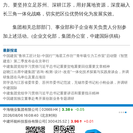
力。要坚持立足苏州、深耕江苏，用好属地资源，深度融入
长三角一体化战略，切实把区位优势转化为发展实效。
集团相关总部部门、事业部和子企业有关负责人分别参
加上述活动。(企业文化部，集团办公室，中建国际供稿)
最新报道
中国建筑“鲁班工匠计划-中国行”“海星工作坊”“青年吸引力工作室”启动暨《智慧
建造》第二季发布会在京举行
中建集团党组学习贯彻习近平总书记重要贺电重要回信重要文章精神
赵晓江出席中建集团“咨询-检测-设计-改造”一体化技术探索与实践座谈会，并调
研集团在乌单位及重点项目
郑学选与江苏省委常委、苏州市委书记范波，无锡市委书记杜小刚会谈，并调研
中建国际
中建集团党组学习贯彻习近平总书记重要讲话和重要指示精神
中国建筑独立董事赴粤开展创新业务专题调研
中海物业集团有限公司 [ 02669.HK ]
3.38↓
-0.05
中
2026/08/06 16:08:40 (北京时间)
2
中建环能科技股份有限公司[ 300425.SZ ]
3.96↑
+0.01
20260806161430 (北京时间)
中