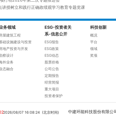
点讲授树立和践行正确政绩观学习教育专题党课
业务领域
ESG-投资者关
科技创新
系-信息公开
房屋建筑工程
概况
基础设施建设与投资
ESG报告
平台
房地产投资与开发
ESG政策
领域
勘察设计
ESG动态
奖项
海外业务
股票价格
业态融合
公司公告
定期报告
经营简报
重大项目
投资者保护
中建环能科技股份有限公司[ 3
02
2026/08/07 16:08:24 (北京时间)