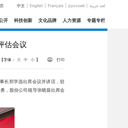
页
中文
|
English
|
Français
|
русский
|
عربية‎ لغة
息公开
科技创新
文化品牌
人力资源
专题专栏
评估会议
【字体：
大
中
小
】
打印
董事长郑学选出席会议并讲话，驻
陈勇，股份公司领导张晓葵出席会