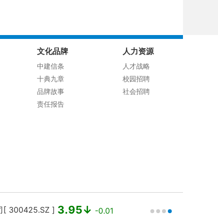
文化品牌
人力资源
中建信条
人才战略
十典九章
校园招聘
品牌故事
社会招聘
责任报告
3.95↓
00425.SZ ]
中国建筑 [ 
-0.01