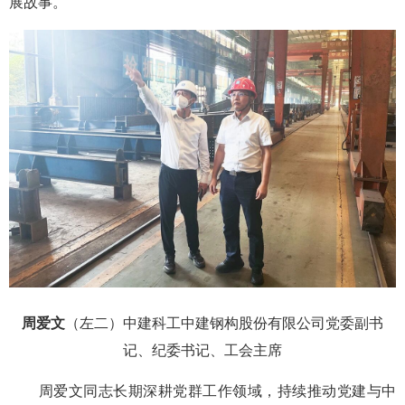
展故事。
周爱文
（左二）中建科工中建钢构股份有限公司党委副书
记、纪委书记、工会主席
周爱文同志长期深耕党群工作领域，持续推动党建与中