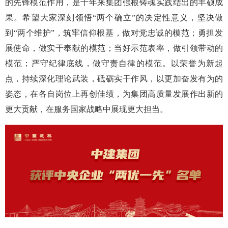
的先锋模范作用，是十年来集团强根铸魂实践结出的丰硕成
果。希望大家深刻领悟“两个确立”的决定性意义，坚决做
到“两个维护”，筑牢信仰根基，做对党忠诚的模范；勇担发
展使命，做实干奉献的模范；当好示范表率，做引领带动的
模范；严守纪律底线，做守责自律的模范。以荣誉为新起
点，持续深化理论武装，砥砺实干作风，以更加奋发有为的
姿态，在各自岗位上再创佳绩，为集团高质量发展作出新的
更大贡献，在服务国家战略中展现更大担当。