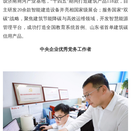
设济南商河产业基地，“十四五”期间打造建筑产品118款，自
主研发20余款智能建造设备并亮相国家级展会；服务国家“双
碳”战略，聚焦建筑节能降碳与高效运维领域，开发智慧能源
管理平台，成功打造全国教育系统首例、山东省首单建筑碳
信用产品。
中央企业优秀党务工作者