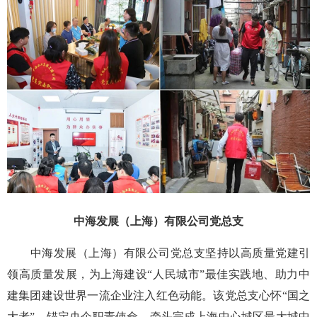
中海发展（上海）有限公司党总支
中海发展（上海）有限公司党总支坚持以高质量党建引
领高质量发展，为上海建设“人民城市”最佳实践地、助力中
建集团建设世界一流企业注入红色动能。该党总支心怀“国之
大者”，锚定央企职责使命，牵头完成上海中心城区最大城中