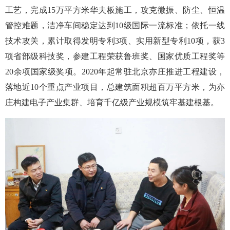
工艺，完成15万平方米华夫板施工，攻克微振、防尘、恒温
管控难题，洁净车间稳定达到10级国际一流标准；依托一线
技术攻关，累计取得发明专利3项、实用新型专利10项，获3
项省部级科技奖，参建工程荣获鲁班奖、国家优质工程奖等
20余项国家级奖项。2020年起常驻北京亦庄推进工程建设，
落地近10个重点产业项目，总建筑面积超百万平方米，为亦
庄构建电子产业集群、培育千亿级产业规模筑牢基建根基。