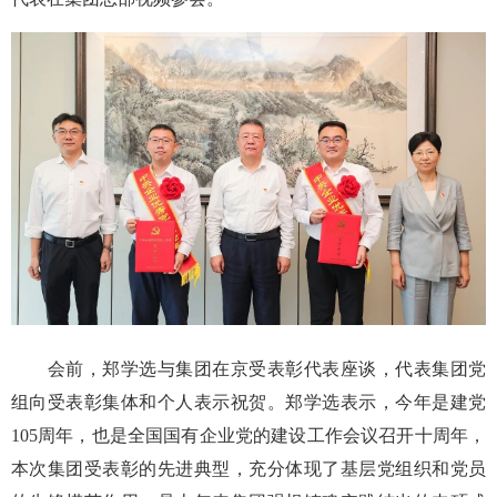
会前，郑学选与集团在京受表彰代表座谈，代表集团党
组向受表彰集体和个人表示祝贺。郑学选表示，今年是建党
105周年，也是全国国有企业党的建设工作会议召开十周年，
本次集团受表彰的先进典型，充分体现了基层党组织和党员