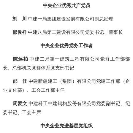
中央企业优秀共产党员
刘 川
中建一局集团建设发展有限公司副总经理
邵俊祥
中建八局第二建设有限公司党委书记、董事长
中央企业优秀党务工作者
陈远柏
中建二局第一建筑工程有限公司党群工作部部
长、总部机关党群体系党支部书记
邵 佳
中建新疆建工（集团）有限公司党建工作部（企
业文化部）、工会工作部主任
周爱文
中建科工中建钢构股份有限公司党委副书记、纪
委书记、工会主席
中央企业先进基层党组织