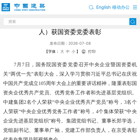
English
移动办公
中央企业“两优一先”！中建集团9个先进集体（个
人）获国资委党委表彰
发布日期：2026-07-08
【字体：
大
中
小
】
打印
7月7日，国务院国资委党委召开中央企业暨国资委机
关“两优一先”表彰大会，深入学习贯彻习近平总书记在庆祝
中国共产党成立105周年大会上的重要讲话精神，隆重表彰国
资央企优秀共产党员、优秀党务工作者和先进基层党组织。
中建集团2名个人荣获“中央企业优秀共产党员”称号，3名个
人荣获“中央企业优秀党务工作者”称号，4个集体荣获“中央
企业先进基层党组织”称号。集团党组书记、董事长郑学选，
党组副书记、董事单广袖，党建工作部负责人，在京受表彰
代表在集团总部视频参会。