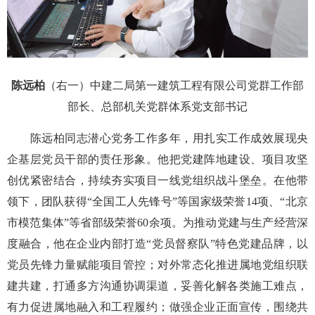
陈远柏
（右一）中建二局第一建筑工程有限公司党群工作部
部长、总部机关党群体系党支部书记
陈远柏同志潜心党务工作多年，用扎实工作成效展现央
企基层党员干部的责任形象。他把党建阵地建设、项目攻坚
创优紧密结合，持续夯实项目一线党组织战斗堡垒。在他带
领下，团队获得“全国工人先锋号”等国家级荣誉14项、“北京
市模范集体”等省部级荣誉60余项。为推动党建与生产经营深
度融合，他在企业内部打造“党员督察队”特色党建品牌，以
党员先锋力量赋能项目管控；对外常态化推进属地党组织联
建共建，打通多方沟通协调渠道，妥善化解各类施工难点，
有力促进属地融入和工程履约；做强企业正面宣传，围绕共