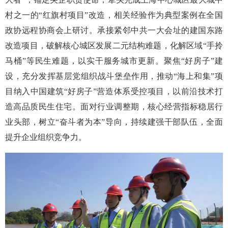
村之一的“红旗村项目”改造，相关经验作为典型案例在全国
政协远程协商会上研讨。承接紧邻中共一大会址的建国东路
改造项目，破解核心城区发展二元结构难题，化解区域“手拎
马桶”等民生难题，以实干服务城市更新。聚焦“好房子”建
设，充分发挥基层党组织战斗堡垒作用，推动“海上和集”项
目纳入中国建筑“好房子”营造体系受控项目，以前沿技术打
造高品质民生住宅。面对行业调整期，核心经营指标稳居行
业头部，树立“奋斗者为本”导向，持续建强干部队伍，全面
提升企业组织竞争力。