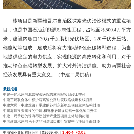
该项目是新疆维吾尔自治区探索光伏治沙模式的重点项
目，也是中国石油新能源标志性工程，占地面积500.4万平方
米，建设内容由130万千瓦装机光伏场区、220千伏升压站、
储能站等组成，建成后将有力推动绿色低碳转型进程，为当
地提供稳定的电力供应，实现能源的高效转化和利用，对于
推动绿色低碳转型发展、扩大对外清洁供能、助力南疆社会
经济发展具有重大意义。（中建二局供稿）
最新报道
中建一局承建的北京安贞医院吉林医院项目竣工交付
中建三局联合体中标沪蓉高速公路红安联络线延长线项目
中建六局（中建丝路）承建的苏州东新枫合项目主体结构封顶
中建海峡投资建设的中建·和鸣雅居建设运营一体化项目开工
中建一局承建的珠海琴澳创新产业园项目主体结构封顶
中国建筑承建的乌干达非洲进出口银行贸易中心项目全面封顶
中海物业集团有限公司 [ 02669.HK ]
3.40↑
+0.02
中