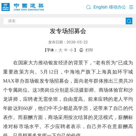
English
移动办公
“长者友好”商场——上海环宇城MAX举办首场银
发专场招募会
发布日期：2026-05-22
【字体：
大
中
小
】
打印
在国家大力推动银发经济的背景下，“老有所为”已成为
重要政策方向。5月12日，中海地产旗下上海真如环宇城
MAX
举办
首场银发专场招募会，面向老年群体推出三类共20
个专属岗位。这3类岗位分别是乐活摄影师、商场体验官和沙
龙讲师，应聘者无需坐班，自由度高。前来应聘的老人平均
年龄达到60岁，他们中不少都是高学历，还带来了自己的代
表作。而薪酬方面，商场采用按次结算的灵活模式，薪酬标
准对标市场水平。不少应聘者表示，自己并不在意薪酬高
低，只是想更多发挥一下自己的价值。