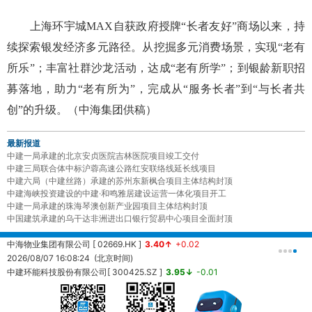
上海环宇城MAX自获政府授牌“长者友好”商场以来，持
续探索银发经济多元路径。从挖掘多元消费场景，实现“老有
所乐”；丰富社群沙龙活动，达成“老有所学”；到银龄新职招
募落地，助力“老有所为”，完成从“服务长者”到“与长者共
创”的升级。（中海集团供稿）
最新报道
中建一局承建的北京安贞医院吉林医院项目竣工交付
中建三局联合体中标沪蓉高速公路红安联络线延长线项目
中建六局（中建丝路）承建的苏州东新枫合项目主体结构封顶
中建海峡投资建设的中建·和鸣雅居建设运营一体化项目开工
中建一局承建的珠海琴澳创新产业园项目主体结构封顶
中国建筑承建的乌干达非洲进出口银行贸易中心项目全面封顶
中海物业集团有限公司 [ 02669.HK ]
3.40↑
+0.02
中
2026/08/07 16:08:24 (北京时间)
2
中建环能科技股份有限公司[ 300425.SZ ]
3.95↓
-0.01
20260807161457 (北京时间)
中
2