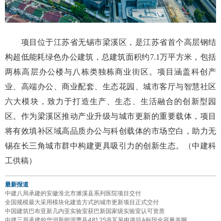
项目位于江苏省无锡市梁溪区，是江苏省首个高层钢结
构超低能耗绿色办公建筑，总建筑面积约7.1万平方米，包括
两栋高层办公楼与八栋类独栋商业街区。项目涵盖科创产
业、高端办公、商业配套、生态花园、城市客厅与智慧社区
六大模块，致力于打造生产、生态、生活融合的创新型园
区。作为梁溪区推动产业升级与城市更新的重要载体，项目
将有效填补区域高品质办公与科创载体的市场空白，助力无
锡在长三角城市群中构建更具吸引力的创新生态。（中建科
工供稿）
最新报道
中建八局承建的安徽淮北市濉溪县系列医院项目交付
全国规模最大采用模块化建造方式的城市更新项目正式交付
中国建筑巴布亚新几内亚实验室获巴新国家级实验室认可资质
中建三局承建的华润新能源曹县481.25兆瓦风电项目A标段全容量并网