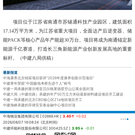
项目位于江苏省南通市苏锡通科技产业园区，建筑面积
17.14万平方米，为江苏省重大项目，全面达产后逆变器、储
能PACK等核心产品年产能超30万台。项目将成为南通锚定新
能源千亿赛道、打造长三角新能源产业创新发展高地的重要
标杆。（中建八局供稿）
最新报道
中海康养北京锦宸项目获评“2026年度康养创新示范项目”
中建青年荣获“中国极地考察先进个人”称号
中建一局承建的塞尔维亚贝尔格莱德星空山公寓全面封顶
中建六局（中建丝路）承建的年产50万立方米硅基新材料建设项目开工建设
中建一局承建的北京CBD核心区Z1a地块项目开工
中建海峡承建的菲律宾安泰金融中心项目封顶
中海物业集团有限公司 [ 02669.HK ]
3.40↑
+0.02
中
2026/08/07 16:08:24 (北京时间)
2
中建环能科技股份有限公司[ 300425.SZ ]
3.95↓
-0.01
20260807161457 (北京时间)
中