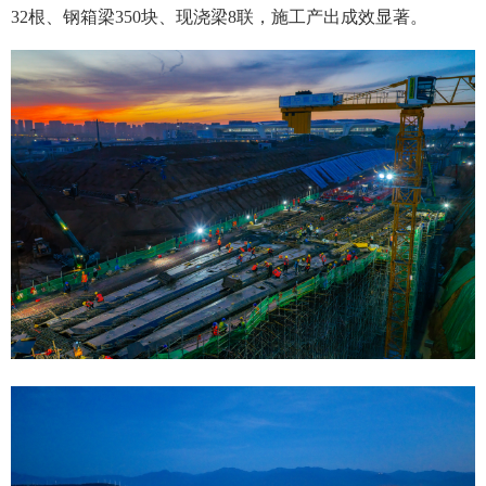
32根、钢箱梁350块、现浇梁8联，施工产出成效显著。