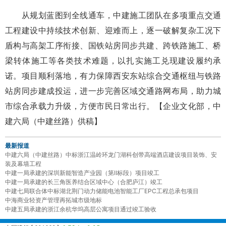
从规划蓝图到全线通车，中建施工团队在多项重点交通
工程建设中持续技术创新、迎难而上，逐一破解复杂工况下
盾构与高架工序衔接、国铁站房同步共建、跨铁路施工、桥
梁转体施工等各类技术难题，以扎实施工兑现建设履约承
诺。项目顺利落地，有力保障西安东站综合交通枢纽与铁路
站房同步建成投运，进一步完善区域交通路网布局，助力城
市综合承载力升级，方便市民日常出行。【
企业文化部，
中
建六局（中建丝路）供稿
】
最新报道
中建六局（中建丝路）中标浙江温岭环龙门湖科创带高端酒店建设项目装饰、安
装及幕墙工程
中建一局承建的深圳新能智造产业园（第Ⅱ标段）项目竣工
中建一局承建的长三角医养结合区域中心（合肥庐江）竣工
中建七局联合体中标湖北荆门动力储能电池智能工厂EPC工程总承包项目
中海商业轻资产管理再拓城市级地标
中建五局承建的浙江余杭华坞高层公寓项目通过竣工验收