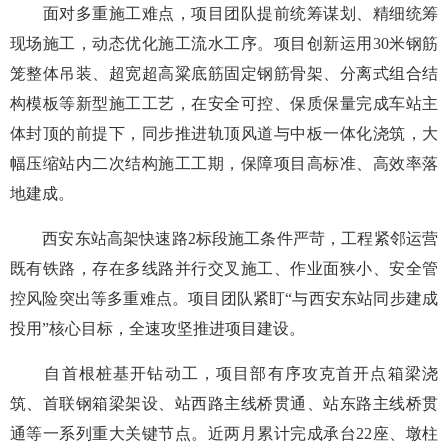
面对多重施工难点，项目团队提前统筹谋划、精细统筹
现场施工，动态优化施工流水工序。项目创新运用30米钢筋
笼整体吊装、超宽超高粱底筋固定钢筋骨架、分离式组合结
构模板等新型施工工艺，在安全可控、保质保量完成车站主
体封顶的前提下，同步推进轨顶风道与中板一体化浇筑，大
幅压缩站内二次结构施工工期，保障项目高标准、高效率落
地建成。
西安东站高架快速路2标段施工条件严苛，工程紧邻运营
既有铁路，存在多线路并行交叉施工、作业面狭小、安全管
控风险突出等多重难点。项目团队紧盯“与西安东站同步建成
投用”核心目标，全速攻坚推进项目建设。
自首根桩基开钻动工，项目部有序攻克首开点箱梁浇
筑、首联钢箱梁架设、站西路主线桥贯通、站东路主线桥贯
通等一系列重大关键节点。近两月累计完成承台22座、墩柱