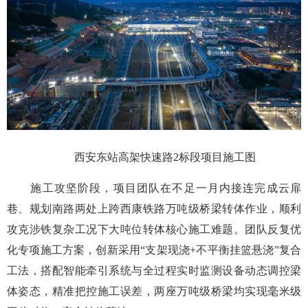
西安东站高架快速路2标段项目施工图
施工攻坚阶段，项目团队在不足一月内接连完成云扉
巷、规划南路两处上跨西康铁路万吨级桥梁转体作业，顺利
攻克涉铁复杂工况下大吨位转体核心施工难题。团队反复优
化专项施工方案，创新采用“支架现浇+不平衡挂篮悬浇”复合
工法，搭配智能牵引系统与全过程实时监测设备动态调控梁
体姿态，精准把控施工误差，两座万吨级桥梁均实现毫米级