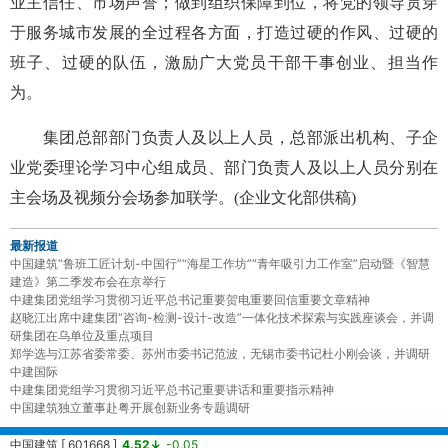
业主信任、市场声誉；做到组织保障到位，将党的领导贯穿
于服务城市发展的全过程各方面，打造过硬的作风、过硬的
班子、过硬的队伍，激励广大党员干部干事创业、担当作
为。
集团总部部门负责人及以上人员，总部派出机构、子企
业党委理论学习中心组成员、部门负责人及以上人员分别在
主会场及视频分会场参加联学。(企业文化部供稿)
最新报道
中国建筑“鲁班工匠计划-中国行”“海星工作坊”“青年吸引力工作室”启动暨《智慧
建造》第二季发布会在京举行
中建集团党组学习贯彻习近平总书记重要贺电重要回信重要文章精神
赵晓江出席中建集团“咨询-检测-设计-改造”一体化技术探索与实践座谈会，并调
研集团在乌单位及重点项目
郑学选与江苏省委常委、苏州市委书记范波，无锡市委书记杜小刚会谈，并调研
中建国际
中建集团党组学习贯彻习近平总书记重要讲话和重要指示精神
中国建筑独立董事赴粤开展创新业务专题调研
中国建筑 [ 601668 ]
4.52↓
-0.05