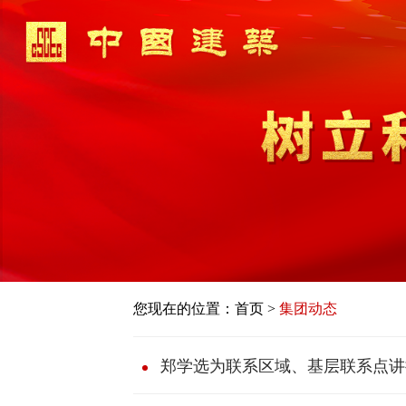
您现在的位置：
首页
>
集团动态
郑学选为联系区域、基层联系点讲