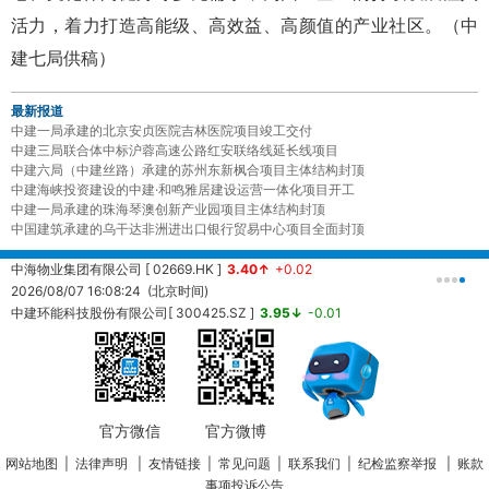
活力，着力打造高能级、高效益、高颜值的产业社区。（中
建七局供稿）
最新报道
中建一局承建的北京安贞医院吉林医院项目竣工交付
中建三局联合体中标沪蓉高速公路红安联络线延长线项目
中建六局（中建丝路）承建的苏州东新枫合项目主体结构封顶
中建海峡投资建设的中建·和鸣雅居建设运营一体化项目开工
中建一局承建的珠海琴澳创新产业园项目主体结构封顶
中国建筑承建的乌干达非洲进出口银行贸易中心项目全面封顶
中海物业集团有限公司 [ 02669.HK ]
3.40↑
+0.02
中
2026/08/07 16:08:24 (北京时间)
2
中建环能科技股份有限公司[ 300425.SZ ]
3.95↓
-0.01
20260807161457 (北京时间)
中
2
官方微信
官方微博
网站地图
|
法律声明
|
友情链接
|
常见问题
|
联系我们
|
纪检监察举报
|
账款
事项投诉公告