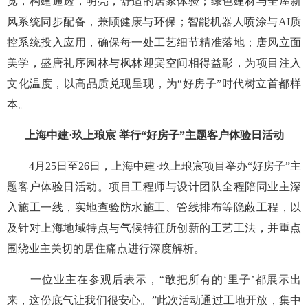
宽，构建通透，明亮，舒适的居家体验；绿色建材与全屋新
风系统同步配备，兼顾健康与环保；智能机器人喷涂与AI质
控系统投入应用，确保每一处工艺细节精准落地；唐风立面
美学，盛唐礼序园林与枫林迎宾空间相得益彰，为项目注入
文化温度，以高品质兑现呈现，为“好房子”时代树立首都样
本。
上海中建·玖上琅宸 举行“好房子”主题客户体验日活动
4月25日至26日，上海中建·玖上琅宸项目举办“好房子”主
题客户体验日活动。项目工程师与设计团队全程陪同业主深
入施工一线，实地查验防水施工、管线排布等隐蔽工程，以
及针对上海地域特点与气候特征所创新的工艺工法，并重点
围绕业主关切的居住痛点进行深度解析。
一位业主在参观后表示，“敢把所有的‘里子’都展示出
来，这份底气让我们很安心。”此次活动通过工地开放，集中