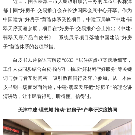
近日，由长株潭三市人民政府联合主办的2026年长株潭
都市圈“好房子”交易推介会在长沙国际会展中心开幕。作为
中国建筑“好房子”营造体系受控项目，中建五局旗下中建·翡
翠天序受邀参展，项目在“好房子”交易推介会上推出《中建·
翡翠天序产品白皮书》，系统展示项目落地中国建筑“好房
子”营造体系的各项举措。
白皮书以通俗语言解读“6633+”居住痛点框架落地细节，
工作人员同步结合白皮书内容，抽取“好材料”“好服务”等关键
词与参与者互动问答，吸引数百同行及客户参加。从一本白
皮书到一场面对面沟通，中建·翡翠天序把“好房子”的理念讲
清讲透，让市民看得见、听得懂、信得过。
天津中建·理想城 推动“好房子”产学研深度协同