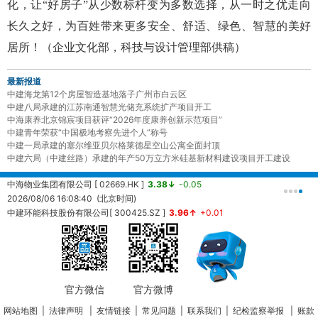
化，让“好房子”从少数标杆变为多数选择，从一时之优走向
长久之好，为百姓带来更多安全、舒适、绿色、智慧的美好
居所！（
企业文化部，
科技与设计管理部供稿
）
最新报道
中建海龙第12个房屋智造基地落子广州市白云区
中建八局承建的江苏南通智慧光储充系统扩产项目开工
中海康养北京锦宸项目获评“2026年度康养创新示范项目”
中建青年荣获“中国极地考察先进个人”称号
中建一局承建的塞尔维亚贝尔格莱德星空山公寓全面封顶
中建六局（中建丝路）承建的年产50万立方米硅基新材料建设项目开工建设
中海物业集团有限公司 [ 02669.HK ]
3.38↓
-0.05
中
2026/08/06 16:08:40 (北京时间)
2
中建环能科技股份有限公司[ 300425.SZ ]
3.96↑
+0.01
20260806161430 (北京时间)
中
2
官方微信
官方微博
网站地图
|
法律声明
|
友情链接
|
常见问题
|
联系我们
|
纪检监察举报
|
账款