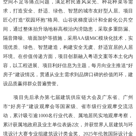
空间不足等痛点问题，满足村民通风采光、种花种菜等需
求，打造安全、舒适、绿色、智慧的城市友好型人居。项目
匠心打造“双园环抱”格局、山谷状梯度设计和全龄化公共空
间，通过整体抬升场地标高根治内涝隐患，采取多重防漏、
隔音降噪、墙面加护等措施，采用AA级MiC模块化技术，实
现优质、绿色、智慧建造，构建安全无虞、舒适宜居的人居
环境。在价值传递方面，项目创新融入粤语文案等本土化内
容，以工程进展、项目利好信息为主题，每月向业主推送“好
房子”建设情况，贯通从业主需求到品牌口碑的价值闭环，建
设品质赢得群众普遍赞誉。
项目先后承办第七届建筑供应链大会及广东省、广州
市“好房子”建设观摩会等国家级、省市级行业观摩交流活
动，累计吸引逾1000名行业代表、属地居民实地观摩考察，
累计获属地政府及业主单位表扬2次，并获世界人居建筑与环
境设计大赛专业组建筑设计类金奖、2025年伦敦国际设计金