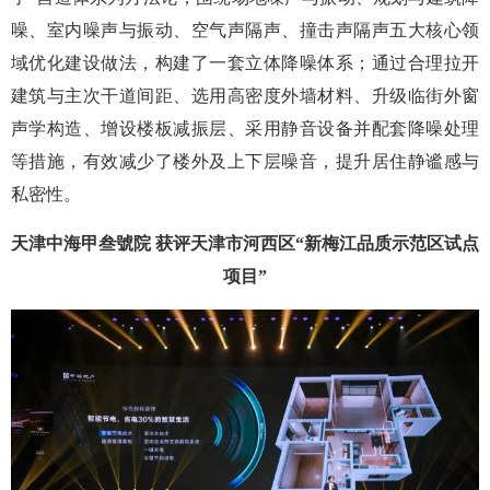
噪、室内噪声与振动、空气声隔声、撞击声隔声五大核心领
域优化建设做法，构建了一套立体降噪体系；通过合理拉开
建筑与主次干道间距、选用高密度外墙材料、升级临街外窗
声学构造、增设楼板减振层、采用静音设备并配套降噪处理
等措施，有效减少了楼外及上下层噪音，提升居住静谧感与
私密性。
天津中海甲叁號院 获评天津市河西区“新梅江品质示范区试点
项目”