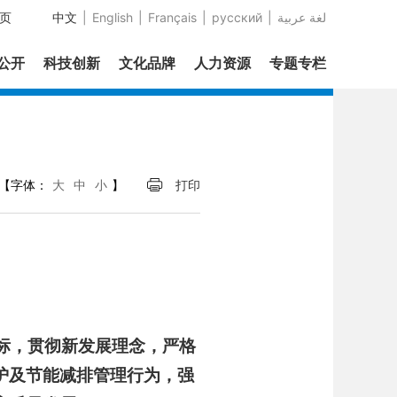
页
中文
|
English
|
Français
|
русский
|
عربية‎ لغة
息公开
科技创新
文化品牌
人力资源
专题专栏
【字体：
大
中
小
】
打印
目标，贯彻新发展理念，严格
护及节能减排管理行为，强